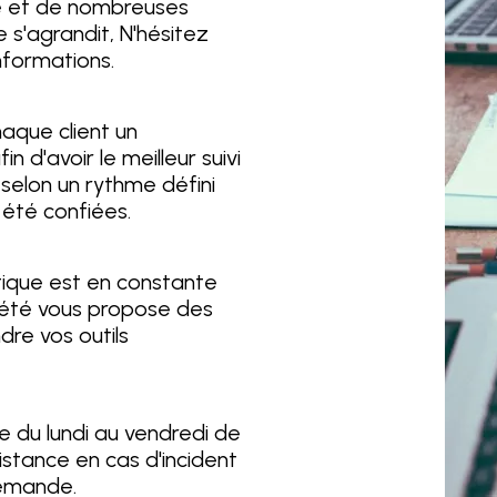
e et de nombreuses
s'agrandit, N'hésitez
nformations.
aque client un
in d'avoir le meilleur suivi
 selon un rythme défini
t été confiées.
tique est en constante
ciété vous propose des
re vos outils
le du lundi au vendredi de
stance en cas d'incident
demande.