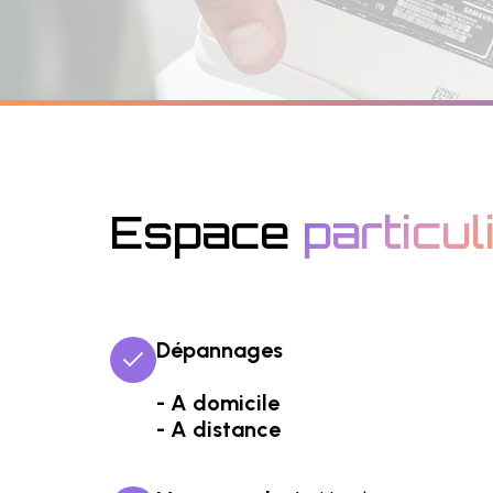
Espace
particul
Dépannages
- A domicile
- A distance